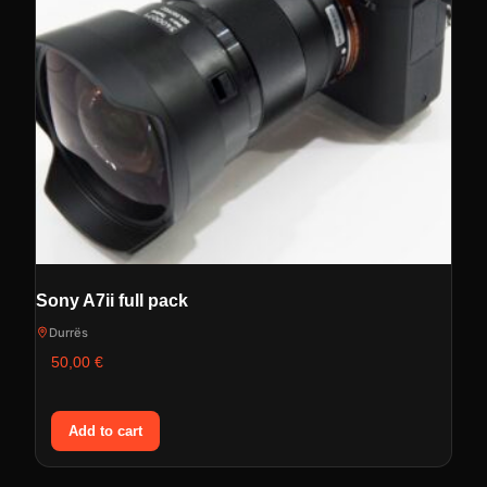
Sony A7ii full pack
Durrës
50,00
€
Add to cart