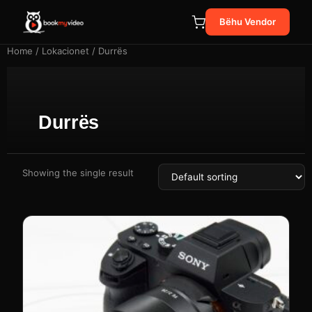
Bëhu Vendor
Home
/ Lokacionet / Durrës
Durrës
Showing the single result