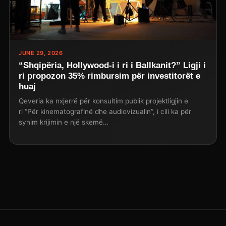
JUNE 29, 2026
“Shqipëria, Hollywood-i i ri i Ballkanit?” Ligji i
ri propozon 35% rimbursim për investitorët e
huaj
Qeveria ka nxjerrë për konsultim publik projektligjin e
ri “Për kinematografinë dhe audiovizualin”, i cili ka për
synim krijimin e një skemë…