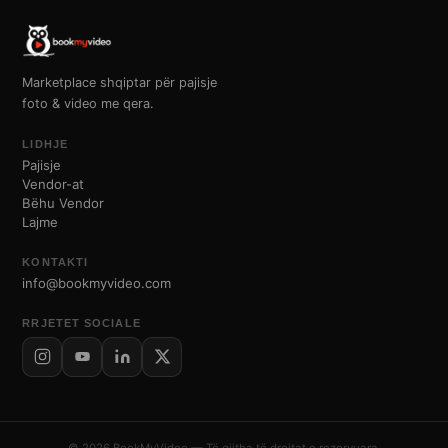
Marketplace shqiptar për pajisje
foto & video me qera.
LIDHJE
Pajisje
Vendor-at
Bëhu Vendor
Lajme
KONTAKTI
info@bookmyvideo.com
RRJETET SOCIALE
© 2026 BookMyVideo — Të gjitha të drejtat e rezervuara.